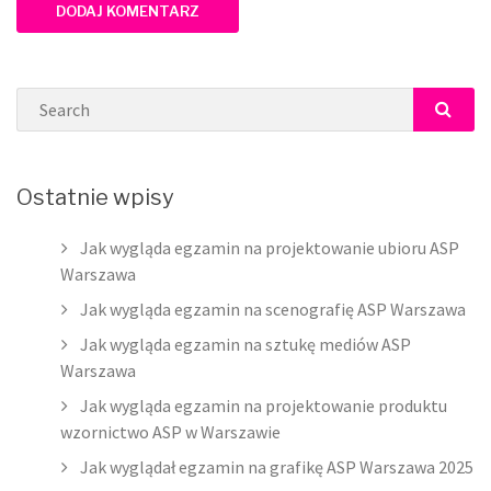
Search
SEAR
Ostatnie wpisy
Jak wygląda egzamin na projektowanie ubioru ASP
Warszawa
Jak wygląda egzamin na scenografię ASP Warszawa
Jak wygląda egzamin na sztukę mediów ASP
Warszawa
Jak wygląda egzamin na projektowanie produktu
wzornictwo ASP w Warszawie
Jak wyglądał egzamin na grafikę ASP Warszawa 2025