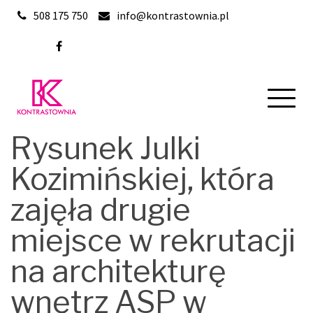
Skip
508 175 750
info@kontrastownia.pl
to
content
Rysunek Julki
Kozimińskiej, która
zajęła drugie
miejsce w rekrutacji
na architekturę
wnętrz ASP w