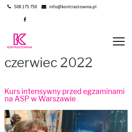
Skip
508 175 750
info@kontrastownia.pl
to
content
czerwiec 2022
Kurs intensywny przed egzaminami
na ASP w Warszawie