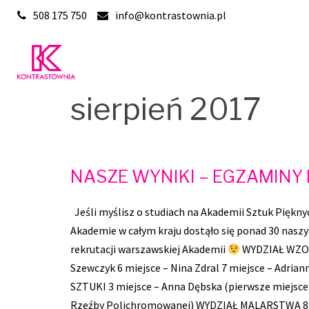
Skip
508 175 750
info@kontrastownia.pl
to
content
sierpień 2017
NASZE WYNIKI – EGZAMINY 
Jeśli myślisz o studiach na Akademii Sztuk Piękny
Akademie w całym kraju dostąło się ponad 30 naszy
rekrutacji warszawskiej Akademii
WYDZIAŁ WZORN
Szewczyk 6 miejsce – Nina Zdral 7 miejsce – Adr
SZTUKI 3 miejsce – Anna Dębska (pierwsze miejsce 
Rzeźby Polichromowanej) WYDZIAŁ MALARSTWA 8 