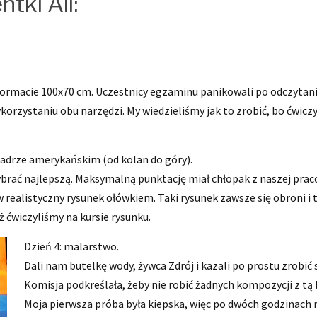
tki Ali:
 formacie 100x70 cm. Uczestnicy egzaminu panikowali po odczytani
korzystaniu obu narzędzi. My wiedzieliśmy jak to zrobić, bo ćwicz
 kadrze amerykańskim (od kolan do góry).
ybrać najlepszą. Maksymalną punktację miał chłopak z naszej pracow
 realistyczny rysunek ołówkiem. Taki rysunek zawsze się obroni 
 ćwiczyliśmy na kursie rysunku.
Dzień 4: malarstwo.
Dali nam butelkę wody, żywca Zdrój i kazali po prostu zrobić 
Komisja podkreślała, żeby nie robić żadnych kompozycji z t
Moja pierwsza próba była kiepska, więc po dwóch godzinach