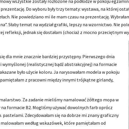
ozmowy wszystkie zostały rozłożone na podłodze w pokoju egzami
o prezentację. Do wyboru były trzy tematy: wystawa, na której os
dziełach. Nie powiedziano mi ile mam czasu na prezentację. Wybrał
a”. Słaby temat na wydział grafiki, lepszy na wzornictwo. Nie po
j refleksji, jednak się dostałam (chociaż z mocno przeciętnym wy
 się dla mnie znacznie bardziej przystępny. Pierwszego dnia
wymyślonej (realistycznej bądź abstrakcyjnej) na formacie
Zakazane było użycie koloru. Ja narysowałam modela w pokoju
amiętałam z pracowni między innymi trójkątne girlandy,
ł malarstwo. Za zadanie mieliśmy namalować żółtego mopa w
 na formacie B2. Mogliśmy używać dowolnych farb oprócz
np. pastelami. Zdecydowałam się na dobrze mi znany graficzny
aż malowałam według wskazówek, które pamiętałam od