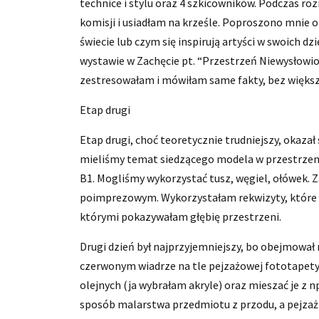
technice i stylu oraz 4 szkicowników. Podczas r
komisji i usiadłam na krześle. Poproszono mnie 
świecie lub czym się inspirują artyści w swoich 
wystawie w Zachęcie pt. “Przestrzeń Niewysłowion
zestresowałam i mówiłam same fakty, bez większe
Etap drugi
Etap drugi, choć teoretycznie trudniejszy, okazał
mieliśmy temat siedzącego modela w przestrzeni 
B1. Mogliśmy wykorzystać tusz, węgiel, ołówek. 
poimprezowym. Wykorzystałam rekwizyty, które p
którymi pokazywałam głębię przestrzeni.
Drugi dzień był najprzyjemniejszy, bo obejmowa
czerwonym wiadrze na tle pejzażowej fototapety
olejnych (ja wybrałam akryle) oraz mieszać je z 
sposób malarstwa przedmiotu z przodu, a pejz