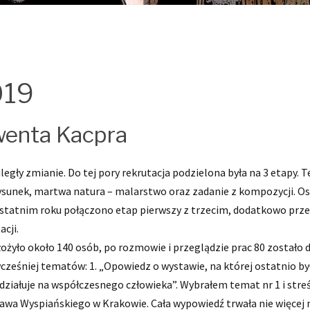
019
wenta Kacpra
legły zmianie. Do tej pory rekrutacja podzielona była na 3 etapy.
rysunek, martwa natura – malarstwo oraz zadanie z kompozycji.
 W ostatnim roku połączono etap pierwszy z trzecim, dodatkowo prz
cji.
łożyło około 140 osób, po rozmowie i przeglądzie prac 80 został
śniej tematów: 1. „Opowiedz o wystawie, na której ostatnio byłeś
działuje na współczesnego człowieka”. Wybrałem temat nr 1 i stre
a Wyspiańskiego w Krakowie. Cała wypowiedź trwała nie więcej n