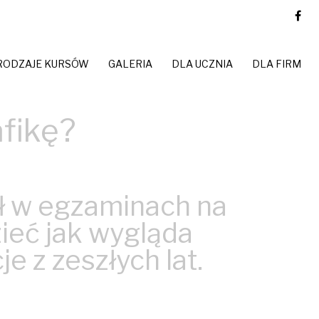
RODZAJE KURSÓW
GALERIA
DLA UCZNIA
DLA FIRM
afikę?
ał w egzaminach na
ieć jak wygląda
e z zeszłych lat.