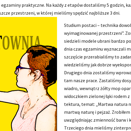
 się egzaminy praktyczne. Na każdy z etapów dostaliśmy 5 godzin, k
szcze przestrzeni, w której mieliśmy spędzić najbliższe 3 dni.
Studium postaci – technika dowol
wyimaginowanej przestrzeni”. Zost
siedzieli modele ubrani bardzo po
dnia czas egzaminu wyznaczali m
szczęście przerabialiśmy to zada
wiedzieliśmy jak dobrze wyekspo
Drugiego dnia zostaliśmy wprowad
tam nasze prace. Zastaliśmy dos
wiadro, wewnątrz żółty mop opart
widoczkiem zielonej łąki rodem 
tektura, temat: „Martwa natura na
martwą naturę i pejzaż. Zrobiłem 
uwzględniając zmienność barw i k
Trzeciego dnia mieliśmy zinterpr