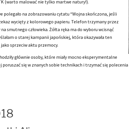
TK (warto malować nie tylko martwe natury!).
owe polegało na zobrazowaniu cytatu “Wojna skończona, jeśli
rzekaz wycięty z kolorowego papieru. Telefon trzymany przez
cy na smutnego człowieka. Żółta ręka ma do wyboru wcisnąć
ślałam o starej kampanii japońskiej, która okazywała ten
, jako sprzeciw aktu przemocy.
chodziły głównie osoby, które miały mocno eksperymentalne
j poruszać się w znanych sobie technikach i trzymać się polecenia
018