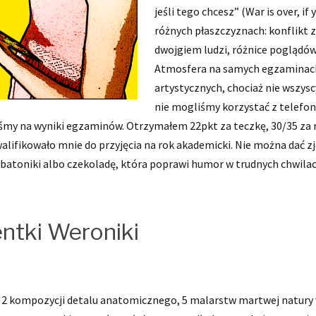
jeśli tego chcesz” (War is over, i
różnych płaszczyznach: konflikt z
dwojgiem ludzi, różnice poglądów
Atmosfera na samych egzaminach 
artystycznych, chociaż nie wszys
nie mogliśmy korzystać z telefo
śmy na wyniki egzaminów. Otrzymałem 22pkt za teczkę, 30/35 za r
lifikowało mnie do przyjęcia na rok akademicki. Nie można dać zje
w batoniki albo czekoladę, która poprawi humor w trudnych chwila
ntki Weroniki
2 kompozycji detalu anatomicznego, 5 malarstw martwej natury w 