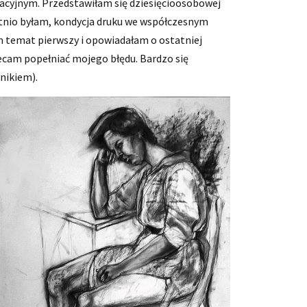
nacyjnym. Przedstawiłam się dziesięcioosobowej
tatnio byłam, kondycja druku we współczesnym
am temat pierwszy i opowiadałam o ostatniej
lecam popełniać mojego błędu. Bardzo się
nikiem).