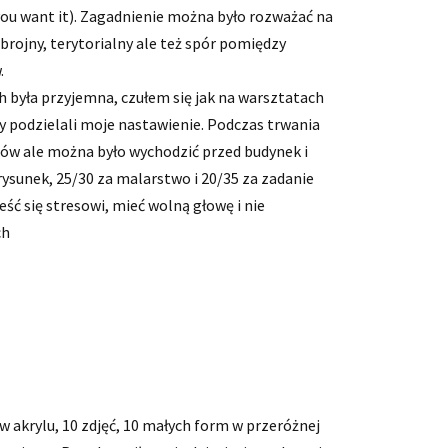
f you want it). Zagadnienie można było rozważać na
brojny, terytorialny ale też spór pomiędzy
.
była przyjemna, czułem się jak na warsztatach
cy podzielali moje nastawienie. Podczas trwania
nów ale można było wychodzić przed budynek i
ysunek, 25/30 za malarstwo i 20/35 za zadanie
ść się stresowi, mieć wolną głowę i nie
ch
akrylu, 10 zdjęć, 10 małych form w przeróżnej