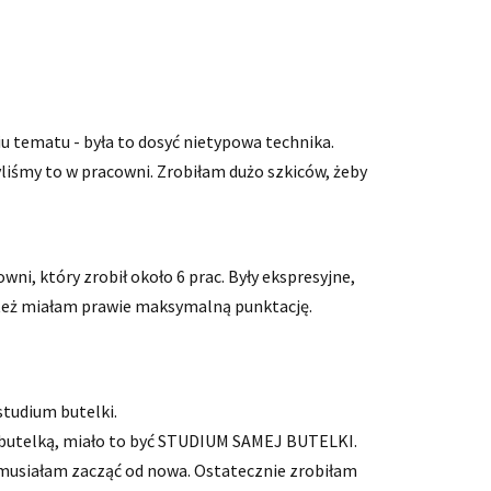
u tematu - była to dosyć nietypowa technika.
yliśmy to w pracowni. Zrobiłam dużo szkiców, żeby
ni, który zrobił około 6 prac. Były ekspresyjne,
i też miałam prawie maksymalną punktację.
studium butelki.
ą butelką, miało to być STUDIUM SAMEJ BUTELKI.
 musiałam zacząć od nowa. Ostatecznie zrobiłam