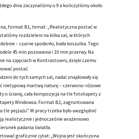
ażdego dnia zaczynaliśmy o 9 a kończyliśmy około
na, format B1, temat: „Realistyczna postać w
aliśmy rozdzieleni na kilka sal, w których
dobnie – czarne spodenki, biała koszulka. Tego
odele 45 min pozowania i 10 min przerwy. Na
nie na zajęciach w Kontrastowni, dzięki czemu
nować postać.
zeni do tych samych sal, nadal znajdowały się
yć nietypową martwą naturę – czerwono-różowe
y o ścianę, cała kompozycja na tle fototapety z
z tapety Windowsa. Format B2, zagruntowana
 tle pejzażu”. W pracy trzeba było uwzględnić
ją realistycznie i jednocześnie wrażeniowo
ierunek padania światła.
etować graficznie cytat: „Wojna jest skończona