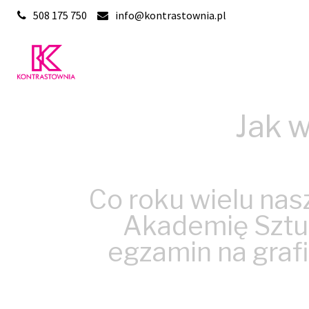
Skip
508 175 750
info@kontrastownia.pl
to
content
Jak w
Co roku wielu nas
Akademię Sztuk
egzamin na grafi