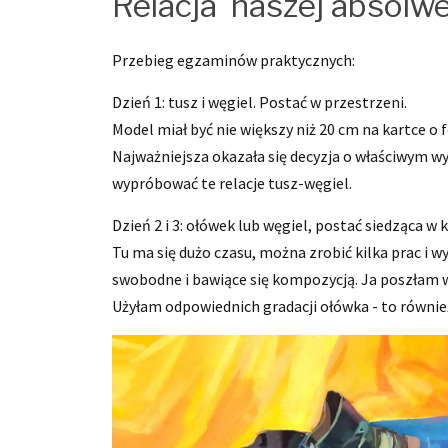
Relacja naszej absolwen
Przebieg egzaminów praktycznych:
Dzień 1: tusz i węgiel. Postać w przestrzeni.
Model miał być nie większy niż 20 cm na kartce o
Najważniejsza okazała się decyzja o właściwym wy
wypróbować te relacje tusz-węgiel.
Dzień 2 i 3: ołówek lub węgiel, postać siedząca w
Tu ma się dużo czasu, można zrobić kilka prac i w
swobodne i bawiące się kompozycją. Ja poszłam w
Użyłam odpowiednich gradacji ołówka - to również