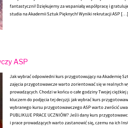
fantastyczni! Dziękujemy za wspaniałą współpracę i gratulu
studia na Akademii Sztuk Pięknych! Wyniki rekrutacji ASP […
wczy ASP
Jak wybrać odpowiedni kurs przygotowujący na Akademię Szt
zajęcia przygotowawcze warto zorientować się w realnych wyn
prowadzących. Chodzi w końcu o całe godziny Twojej ciężkiej 
kluczem do podjęcia tej decyzji. jak wybrać kurs przygotowa
wybranego kursu przygotowawczego ASP warto zwrócić uwag
PUBLIKUJE PRACE UCZNIÓW? Jeśli dany kurs przygotowawczy n
i prace prowadzących warto zastanowić się, czemu na ich Ins