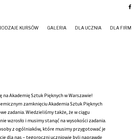
RODZAJE KURSÓW
GALERIA
DLA UCZNIA
DLA FIRM
ię na Akademię Sztuk Pięknych w Warszawie!
pandemicznym zamknięciu Akademia Sztuk Pięknych
owe zadania. Wiedzieliśmy także, że w ciągu
nie wzrosło i musimy stanąć na wysokości zadania.
j osoby z ogólniaków, które musimy przygotować je
ście dla nas – tegoroczni uczniowie byli naprawdę