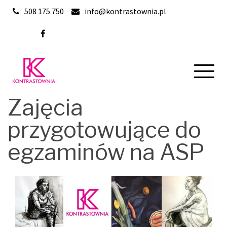
Skip
508 175 750
info@kontrastownia.pl
to
content
Zajęcia
przygotowujące do
egzaminów na ASP