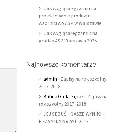
Jak wygląda egzamin na
projektowanie produktu
wzornictwo ASP w Warszawie
Jak wyglądał egzamin na
grafikę ASP Warszawa 2025
Najnowsze komentarze
admin
-
Zapisy na rok szkolny
2017-2018
Kalina Grela-Łężak
-
Zapisy na
rok szkolny 2017-2018
JEJ SEBUŚ
-
NASZE WYNIKI –
EGZAMINY NA ASP 2017