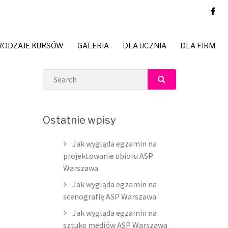
RODZAJE KURSÓW
GALERIA
DLA UCZNIA
DLA FIRM
Search
SEARCH
Ostatnie wpisy
Jak wygląda egzamin na
projektowanie ubioru ASP
Warszawa
Jak wygląda egzamin na
scenografię ASP Warszawa
Jak wygląda egzamin na
sztukę mediów ASP Warszawa