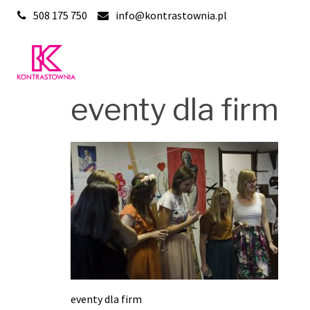
Skip
508 175 750
info@kontrastownia.pl
to
content
eventy dla firm
eventy dla firm