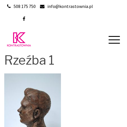
Skip
508 175 750
info@kontrastownia.pl
to
content
Rzeźba 1