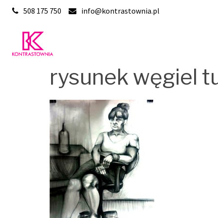
Skip
508 175 750
info@kontrastownia.pl
to
content
rysunek węgiel t