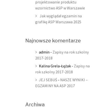
projektowanie produktu
wzornictwo ASP w Warszawie
Jak wyglądał egzamin na
grafikę ASP Warszawa 2025
Najnowsze komentarze
admin
-
Zapisy na rok szkolny
2017-2018
Kalina Grela-Łężak
-
Zapisy na
rok szkolny 2017-2018
JEJ SEBUŚ
-
NASZE WYNIKI –
EGZAMINY NA ASP 2017
Archiwa