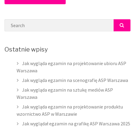
Search
SEAR
Ostatnie wpisy
Jak wygląda egzamin na projektowanie ubioru ASP
Warszawa
Jak wygląda egzamin na scenografię ASP Warszawa
Jak wygląda egzamin na sztukę mediów ASP
Warszawa
Jak wygląda egzamin na projektowanie produktu
wzornictwo ASP w Warszawie
Jak wyglądał egzamin na grafikę ASP Warszawa 2025