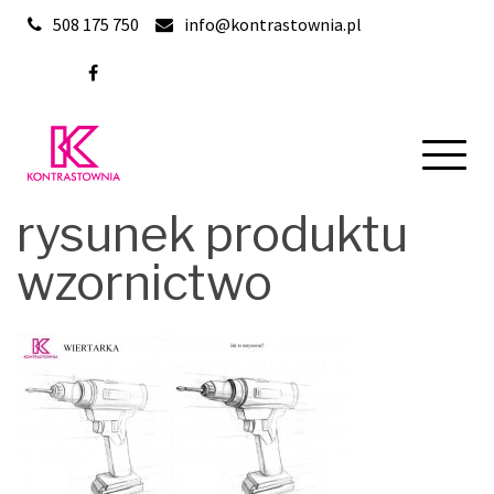
Skip
508 175 750
info@kontrastownia.pl
to
content
rysunek produktu
wzornictwo