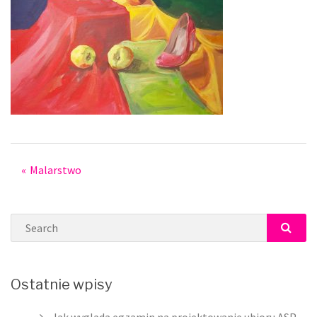
Post
Malarstwo
navigation
Search
SEAR
Ostatnie wpisy