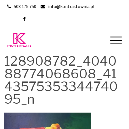
Skip
508 175 750
info@kontrastownia.pl
to
content
128908782_4040
88774068608_41
43575353344740
95_n