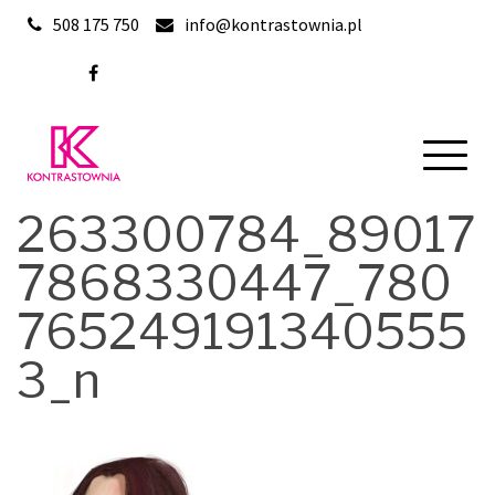
Skip
508 175 750
info@kontrastownia.pl
to
content
263300784_89017
7868330447_780
765249191340555
3_n