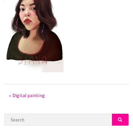
Post
Digital painting
navigation
Search
SEAR