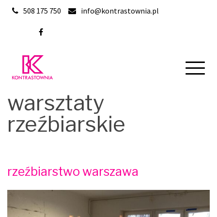
Skip
508 175 750
info@kontrastownia.pl
to
content
warsztaty
rzeźbiarskie
rzeźbiarstwo warszawa