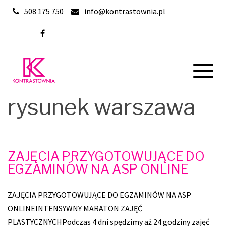
Skip
508 175 750
info@kontrastownia.pl
to
content
rysunek warszawa
ZAJĘCIA PRZYGOTOWUJĄCE DO
EGZAMINÓW NA ASP ONLINE
ZAJĘCIA PRZYGOTOWUJĄCE DO EGZAMINÓW NA ASP
ONLINEINTENSYWNY MARATON ZAJĘĆ
PLASTYCZNYCHPodczas 4 dni spędzimy aż 24 godziny zajęć