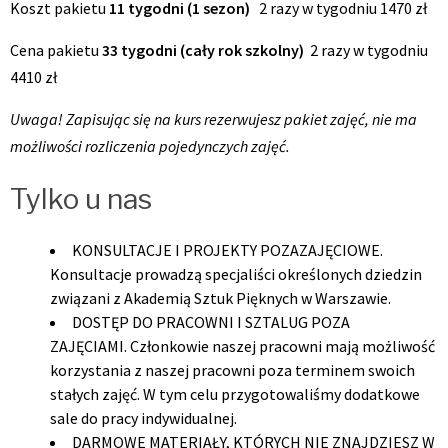
Koszt pakietu
11 tygodni (1 sezon)
2 razy w tygodniu 1470 zł
Cena pakietu
33 tygodni (cały rok szkolny)
2 razy w tygodniu
4410 zł
Uwaga! Zapisując się na kurs rezerwujesz pakiet zajęć, nie ma
możliwości rozliczenia pojedynczych zajęć.
Tylko u nas
KONSULTACJE I PROJEKTY POZAZAJĘCIOWE.
Konsultacje prowadzą specjaliści określonych dziedzin
związani z Akademią Sztuk Pięknych w Warszawie.
DOSTĘP DO PRACOWNI I SZTALUG POZA
ZAJĘCIAMI. Członkowie naszej pracowni mają możliwość
korzystania z naszej pracowni poza terminem swoich
stałych zajęć. W tym celu przygotowaliśmy dodatkowe
sale do pracy indywidualnej.
DARMOWE MATERIAŁY, KTÓRYCH NIE ZNAJDZIESZ W