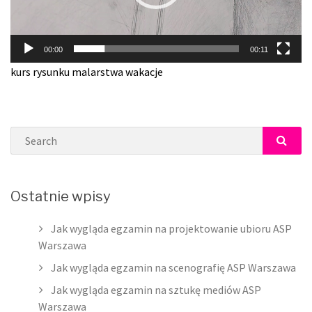
00:00
00:11
kurs rysunku malarstwa wakacje
Search
SEAR
Ostatnie wpisy
Jak wygląda egzamin na projektowanie ubioru ASP
Warszawa
Jak wygląda egzamin na scenografię ASP Warszawa
Jak wygląda egzamin na sztukę mediów ASP
Warszawa