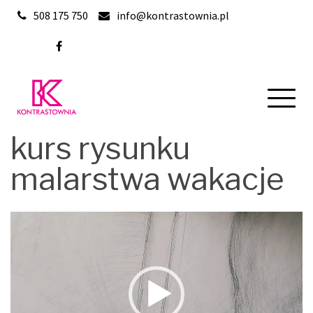
Skip
508 175 750
info@kontrastownia.pl
to
content
kurs rysunku
malarstwa wakacje
Odtwarzacz
video