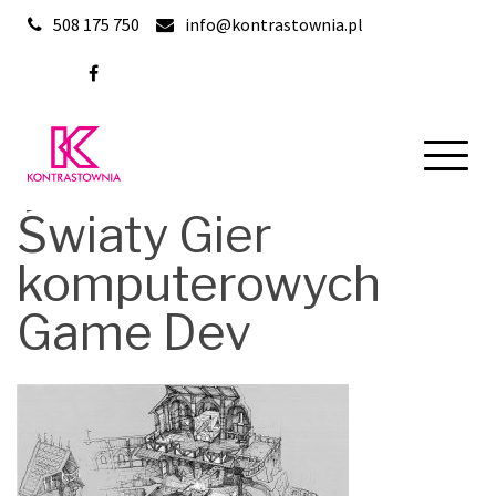
Skip
508 175 750
info@kontrastownia.pl
to
content
Światy Gier
komputerowych
Game Dev