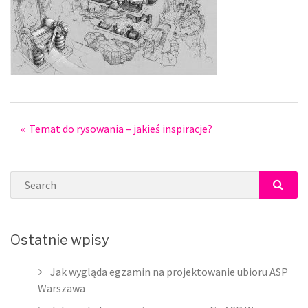
Post
Temat do rysowania – jakieś inspiracje?
navigation
Search
SEAR
Ostatnie wpisy
Jak wygląda egzamin na projektowanie ubioru ASP
Warszawa