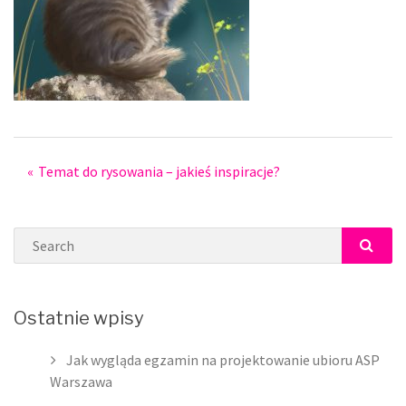
Post
Temat do rysowania – jakieś inspiracje?
navigation
Search
SEAR
Ostatnie wpisy
Jak wygląda egzamin na projektowanie ubioru ASP
Warszawa