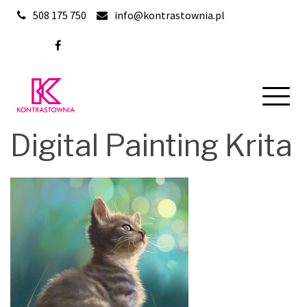
Skip
508 175 750
info@kontrastownia.pl
to
content
Digital Painting Krita