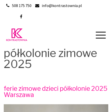
Skip
508 175 750
info@kontrastownia.pl
to
content
półkolonie zimowe
2025
ferie zimowe dzieci półkolonie 2025
Warszawa