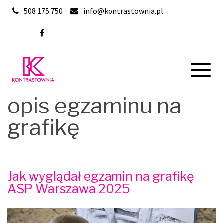
Skip
508 175 750
info@kontrastownia.pl
to
content
opis egzaminu na
grafikę
Jak wyglądał egzamin na grafikę
ASP Warszawa 2025