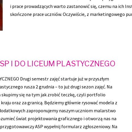
i prace prowadzących warto zastanowić się, czemu na ich Ins
skończone prace uczniów. Oczywiście, z marketingowego pu
P I DO LICEUM PLASTYCZNEGO
NEGO Drugi semestr zajęć startuje już w przyszłym
stycznego rusza 2 grudnia – to już drugi sezon zajęć. Na
upimy się na tym jak zrobić teczkę, czyli portfolio
kraju oraz za granicą. Będziemy głównie rysować modela z
ć dodatkowych zaproponujemy naszym uczniom malarstwo
zumieć świat projektowania graficznego i otworzą nas na
rs przygotowawczy ASP wypełnij formularz zgłoszeniowy. Na