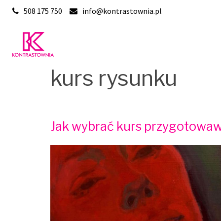
Skip
508 175 750
info@kontrastownia.pl
to
content
kurs rysunku
Jak wybrać kurs przygotowa