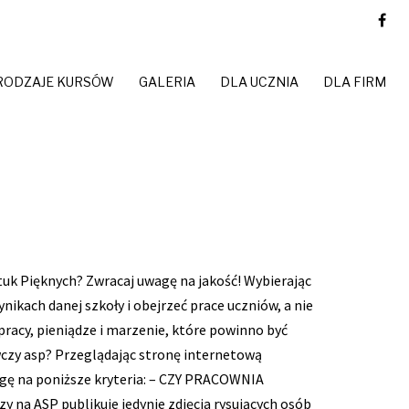
RODZAJE KURSÓW
GALERIA
DLA UCZNIA
DLA FIRM
uk Pięknych? Zwracaj uwagę na jakość! Wybierając
ikach danej szkoły i obejrzeć prace uczniów, a nie
pracy, pieniądze i marzenie, które powinno być
wczy asp? Przeglądając stronę internetową
ę na poniższe kryteria: – CZY PRACOWNIA
a ASP publikuje jedynie zdjęcia rysujących osób