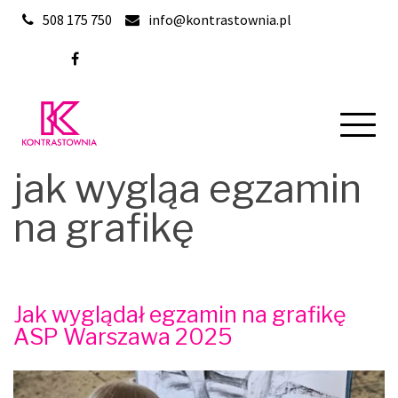
Skip
508 175 750
info@kontrastownia.pl
to
content
jak wygląa egzamin
na grafikę
Jak wyglądał egzamin na grafikę
ASP Warszawa 2025