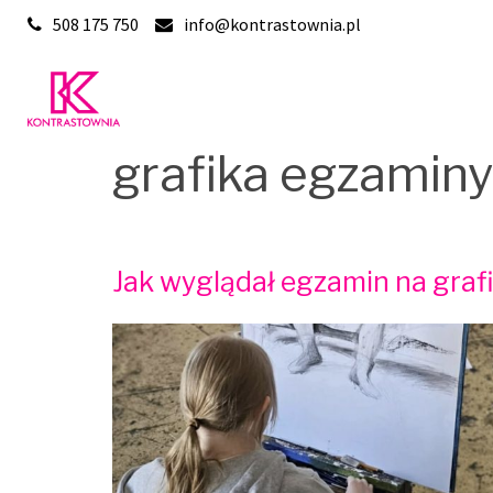
Skip
508 175 750
info@kontrastownia.pl
to
content
grafika egzaminy
Jak wyglądał egzamin na gra