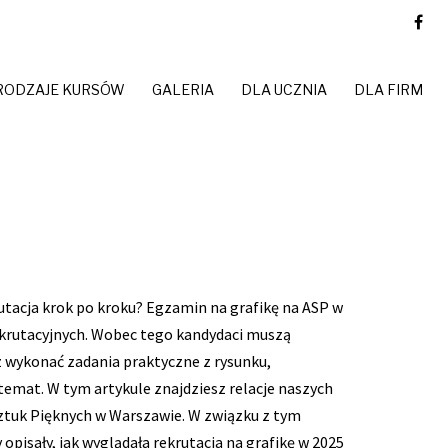
RODZAJE KURSÓW
GALERIA
DLA UCZNIA
DLA FIRM
utacja krok po kroku? Egzamin na grafikę na ASP w
ekrutacyjnych. Wobec tego kandydaci muszą
 wykonać zadania praktyczne z rysunku,
temat. W tym artykule znajdziesz relacje naszych
Sztuk Pięknych w Warszawie. W związku z tym
pisały, jak wyglądała rekrutacja na grafikę w 2025