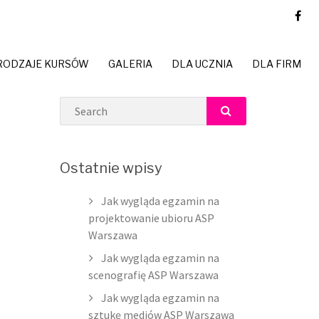
RODZAJE KURSÓW
GALERIA
DLA UCZNIA
DLA FIRM
Search
SEARCH
Ostatnie wpisy
Jak wygląda egzamin na
projektowanie ubioru ASP
Warszawa
Jak wygląda egzamin na
scenografię ASP Warszawa
Jak wygląda egzamin na
sztukę mediów ASP Warszawa