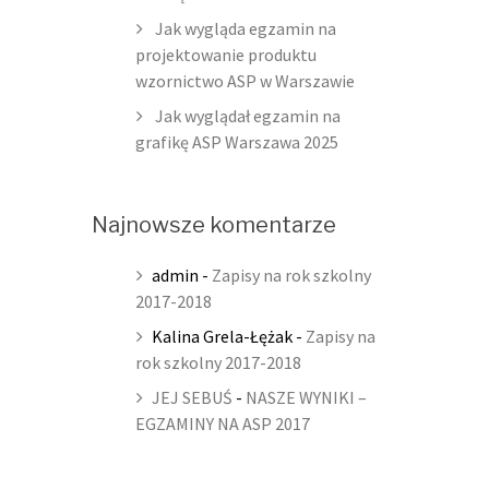
Jak wygląda egzamin na
projektowanie produktu
wzornictwo ASP w Warszawie
Jak wyglądał egzamin na
grafikę ASP Warszawa 2025
Najnowsze komentarze
admin
-
Zapisy na rok szkolny
2017-2018
Kalina Grela-Łężak
-
Zapisy na
rok szkolny 2017-2018
JEJ SEBUŚ
-
NASZE WYNIKI –
EGZAMINY NA ASP 2017