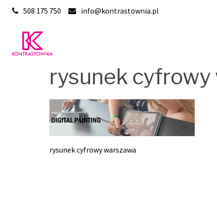
Skip
508 175 750
info@kontrastownia.pl
to
content
rysunek cyfrowy
rysunek cyfrowy warszawa