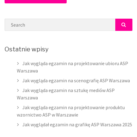
Search
SEAR
Ostatnie wpisy
Jak wygląda egzamin na projektowanie ubioru ASP
Warszawa
Jak wygląda egzamin na scenografię ASP Warszawa
Jak wygląda egzamin na sztukę mediów ASP
Warszawa
Jak wygląda egzamin na projektowanie produktu
wzornictwo ASP w Warszawie
Jak wyglądał egzamin na grafikę ASP Warszawa 2025