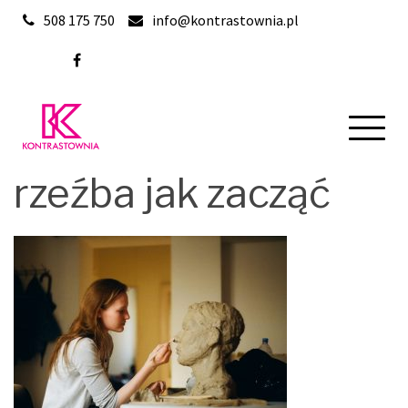
Skip
508 175 750
info@kontrastownia.pl
to
content
rzeźba jak zacząć