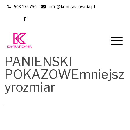
Skip
508 175 750
info@kontrastownia.pl
to
content
PANIENSKI
POKAZOWEmniejsz
yrozmiar