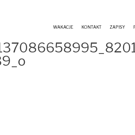
WAKACJE
KONTAKT
ZAPISY
137086658995_820
39_o