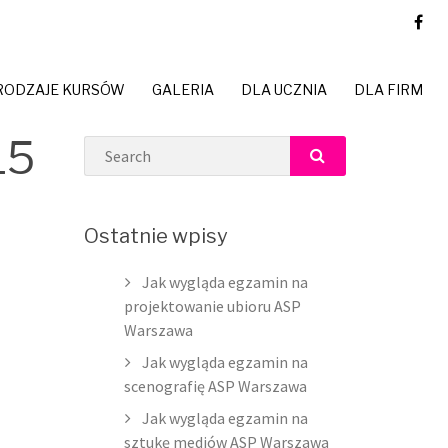
RODZAJE KURSÓW
GALERIA
DLA UCZNIA
DLA FIRM
15
Search
SEARCH
Ostatnie wpisy
Jak wygląda egzamin na
projektowanie ubioru ASP
Warszawa
Jak wygląda egzamin na
scenografię ASP Warszawa
Jak wygląda egzamin na
sztukę mediów ASP Warszawa