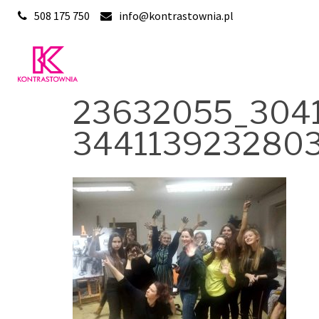
Skip
508 175 750
info@kontrastownia.pl
to
content
23632055_304
344113923280