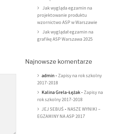
Jak wygląda egzamin na
projektowanie produktu
wzornictwo ASP w Warszawie
Jak wyglądał egzamin na
grafikę ASP Warszawa 2025
Najnowsze komentarze
admin
-
Zapisy na rok szkolny
2017-2018
Kalina Grela-Łężak
-
Zapisy na
rok szkolny 2017-2018
JEJ SEBUŚ
-
NASZE WYNIKI –
EGZAMINY NA ASP 2017