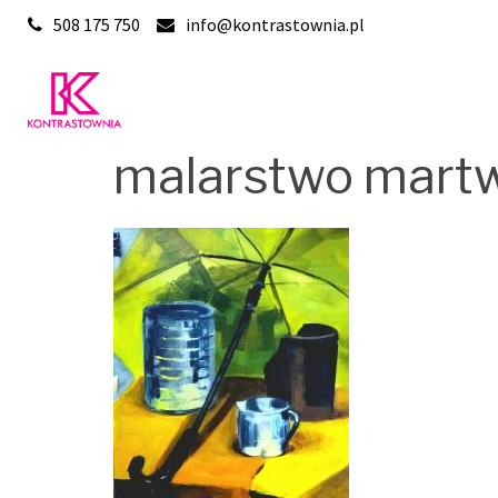
Skip
508 175 750
info@kontrastownia.pl
to
content
malarstwo martw