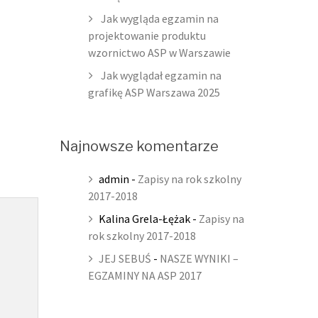
Jak wygląda egzamin na
projektowanie produktu
wzornictwo ASP w Warszawie
Jak wyglądał egzamin na
grafikę ASP Warszawa 2025
Najnowsze komentarze
admin
-
Zapisy na rok szkolny
2017-2018
Kalina Grela-Łężak
-
Zapisy na
rok szkolny 2017-2018
JEJ SEBUŚ
-
NASZE WYNIKI –
EGZAMINY NA ASP 2017