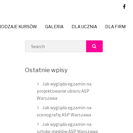
RODZAJE KURSÓW
GALERIA
DLA UCZNIA
DLA FIRM
Search
SEARCH
Ostatnie wpisy
Jak wygląda egzamin na
projektowanie ubioru ASP
Warszawa
Jak wygląda egzamin na
scenografię ASP Warszawa
Jak wygląda egzamin na
sztukę mediów ASP Warszawa