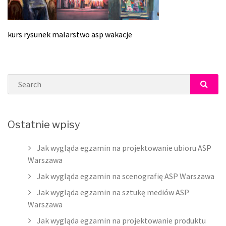
kurs rysunek malarstwo asp wakacje
Search
SEAR
Ostatnie wpisy
Jak wygląda egzamin na projektowanie ubioru ASP
Warszawa
Jak wygląda egzamin na scenografię ASP Warszawa
Jak wygląda egzamin na sztukę mediów ASP
Warszawa
Jak wygląda egzamin na projektowanie produktu