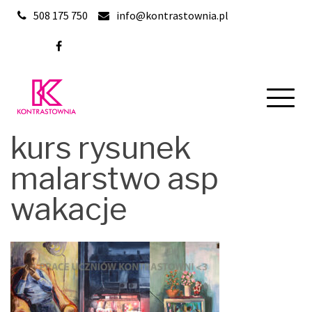
Skip
508 175 750
info@kontrastownia.pl
to
content
kurs rysunek
malarstwo asp
wakacje