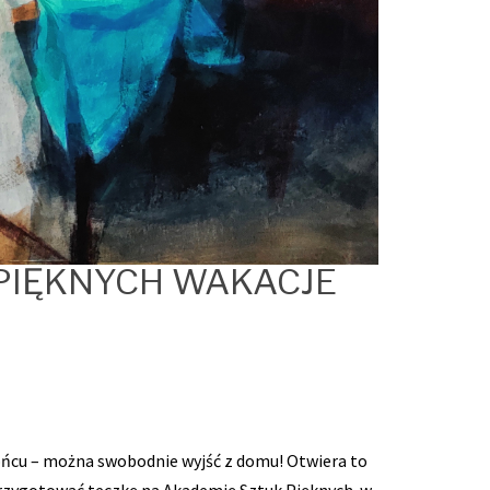
PIĘKNYCH WAKACJE
końcu – można swobodnie wyjść z domu! Otwiera to