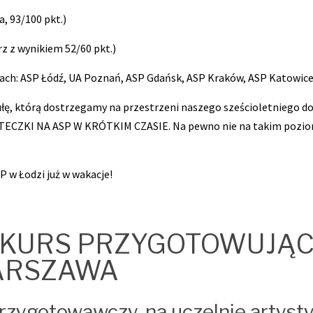
, 93/100 pkt.)
z z wynikiem 52/60 pkt.)
stach: ASP Łódź, UA Poznań, ASP Gdańsk, ASP Kraków, ASP Katowice
egułę, którą dostrzegamy na przestrzeni naszego sześcioletniego
TECZKI NA ASP W KRÓTKIM CZASIE. Na pewno nie na takim poziomie
P w Łodzi już w wakacje!
ię KURS PRZYGOTOWUJĄ
ARSZAWA
 przygotowawczy, na uczelnie artys