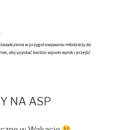
.
 doświadczenia w przygotowywaniu młodzieży do
, aby uzyskać bardzo wysoki wynik i przejść
CY NA ASP
tyczne w Wakacje