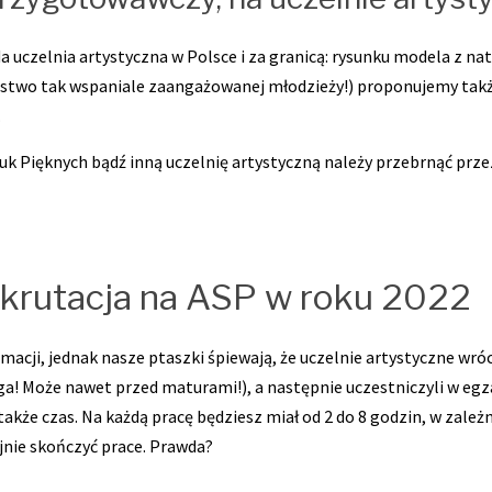
 uczelnia artystyczna w Polsce i za granicą: rysunku modela z nat
nóstwo tak wspaniale zaangażowanej młodzieży!) proponujemy takż
.
uk Pięknych bądź inną uczelnię artystyczną należy przebrnąć prze
ekrutacja na ASP w roku 2022
rmacji, jednak nasze ptaszki śpiewają, że uczelnie artystyczne w
! Może nawet przed maturami!), a następnie uczestniczyli w egz
także czas. Na każdą pracę będziesz miał od 2 do 8 godzin, w zależn
fajnie skończyć prace. Prawda?