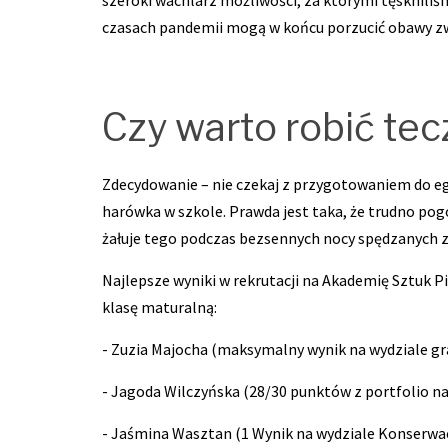
szeroki wachlarz możliwości, za którymi tęsknili
czasach pandemii mogą w końcu porzucić obawy zwi
Czy warto robić te
Zdecydowanie – nie czekaj z przygotowaniem do egz
harówka w szkole. Prawda jest taka, że trudno pog
żałuje tego podczas bezsennych nocy spędzanych z
Najlepsze wyniki w rekrutacji na Akademię Sztuk 
klasę maturalną:
- Zuzia Majocha (maksymalny wynik na wydziale gr
- Jagoda Wilczyńska (28/30 punktów z portfolio na
- Jaśmina Wasztan (1 Wynik na wydziale Konserwacji