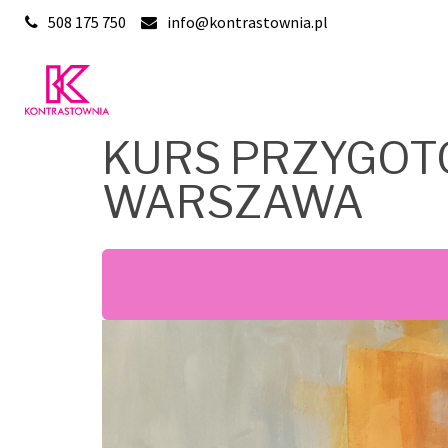
Skip
508 175 750
info@kontrastownia.pl
to
content
KURS PRZYGOT
WARSZAWA