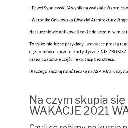
- Paweł Sypniewski (4 wynik na wydziale Wzornictwa
- Weronika Gackowska (Wydział Architektury Wnętr
Nasi uczniowie aplikowali także do uczelni w mia
To tylko nieliczne przykłady ilustrujące prostą r
egzaminów na uczelnie artystyczne. NIE ZROBISZ 
przez pozostałe części rekrutacji bez stresu.
Dlaczego zacznij robić teczkę na ASP, PJATK czy AS
Na czym skupia s
WAKACJE 2021 W
Czyli co robimy na kursie