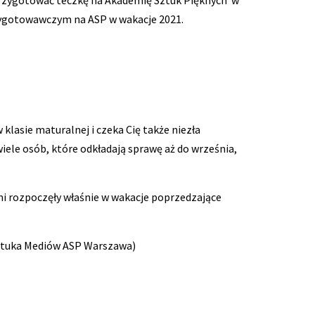
 przygotować teczkę na Akademię Sztuk Pięknych w
rzygotowawczym na ASP w wakacje 2021.
lasie maturalnej i czeka Cię także niezła
iele osób, które odkładają sprawę aż do września,
mi rozpoczęły właśnie w wakacje poprzedzające
Sztuka Mediów ASP Warszawa)