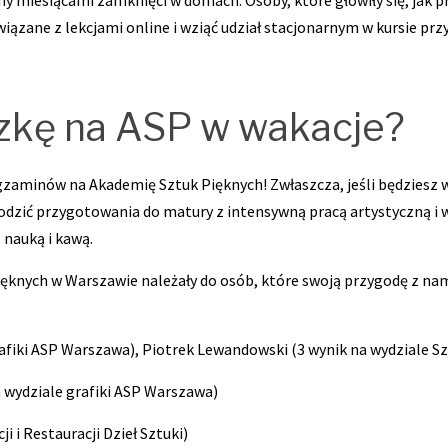
śmy miesiącami zamknięci w domach. Osoby, które głowiły się, jak
ązane z lekcjami online i wziąć udział stacjonarnym w kursie p
czkę na ASP w wakacje?
aminów na Akademię Sztuk Pięknych! Zwłaszcza, jeśli będziesz w k
odzić przygotowania do matury z intensywną pracą artystyczną i w
 nauką i kawą.
Pięknych w Warszawie należały do osób, które swoją przygodę z na
afiki ASP Warszawa), Piotrek Lewandowski (3 wynik na wydziale 
 wydziale grafiki ASP Warszawa)
 i Restauracji Dzieł Sztuki)