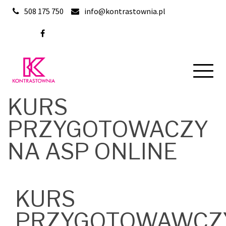
Skip
508 175 750
info@kontrastownia.pl
to
content
KURS
PRZYGOTOWACZY
NA ASP ONLINE
KURS
PRZYGOTOWAWCZ