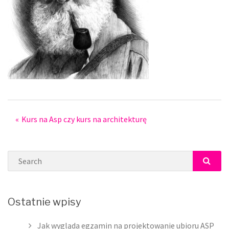
Post
Kurs na Asp czy kurs na architekturę
navigation
Search
SEAR
Ostatnie wpisy
Jak wygląda egzamin na projektowanie ubioru ASP