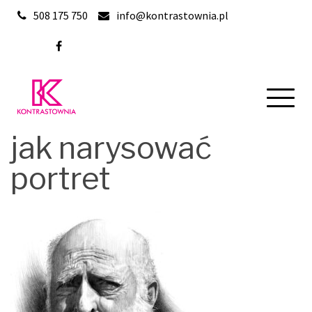
Skip
508 175 750
info@kontrastownia.pl
to
content
jak narysować
portret