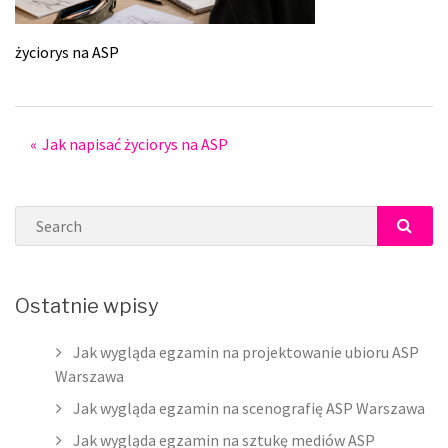
życiorys na ASP
Post
Jak napisać życiorys na ASP
navigation
Search
SEAR
Ostatnie wpisy
Jak wygląda egzamin na projektowanie ubioru ASP
Warszawa
Jak wygląda egzamin na scenografię ASP Warszawa
Jak wygląda egzamin na sztukę mediów ASP