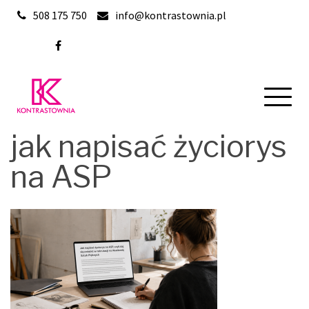
Skip
508 175 750
info@kontrastownia.pl
to
content
jak napisać życiorys
na ASP