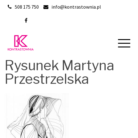
Skip
508 175 750
info@kontrastownia.pl
to
content
Rysunek Martyna
Przestrzelska