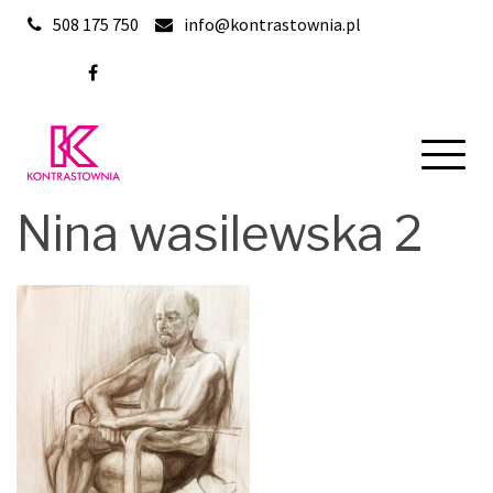
Skip
508 175 750
info@kontrastownia.pl
to
content
Nina wasilewska 2