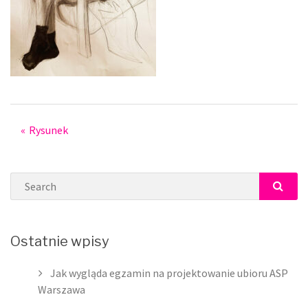
Post
Rysunek
navigation
Search
SEAR
Ostatnie wpisy
Jak wygląda egzamin na projektowanie ubioru ASP
Warszawa