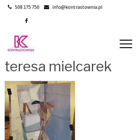
Skip
508 175 750
info@kontrastownia.pl
to
content
teresa mielcarek