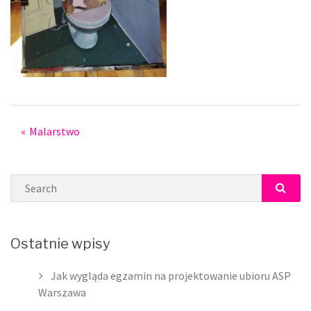
Post
Malarstwo
navigation
Search
SEAR
Ostatnie wpisy
Jak wygląda egzamin na projektowanie ubioru ASP
Warszawa