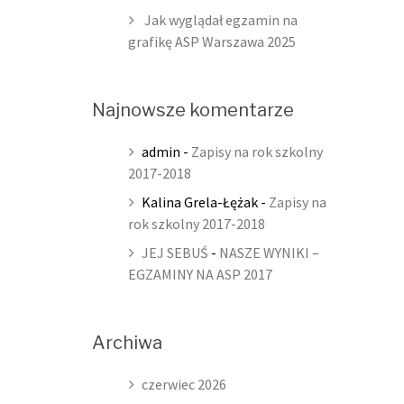
Jak wyglądał egzamin na
grafikę ASP Warszawa 2025
Najnowsze komentarze
admin
-
Zapisy na rok szkolny
2017-2018
Kalina Grela-Łężak
-
Zapisy na
rok szkolny 2017-2018
JEJ SEBUŚ
-
NASZE WYNIKI –
EGZAMINY NA ASP 2017
Archiwa
czerwiec 2026