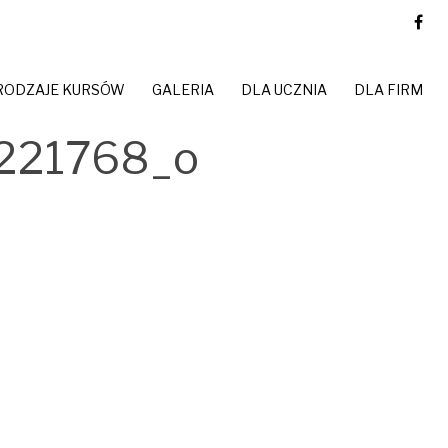
RODZAJE KURSÓW
GALERIA
DLA UCZNIA
DLA FIRM
221768_o