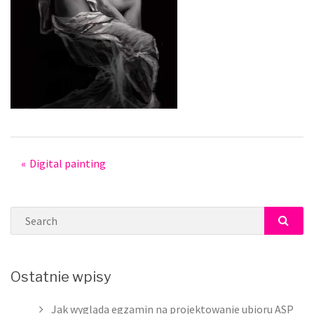
Post
Digital painting
navigation
Search
SEAR
Ostatnie wpisy
Jak wygląda egzamin na projektowanie ubioru ASP