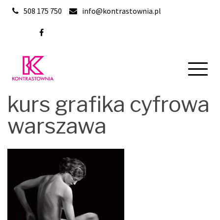
Skip
508 175 750
info@kontrastownia.pl
to
content
kurs grafika cyfrowa
warszawa