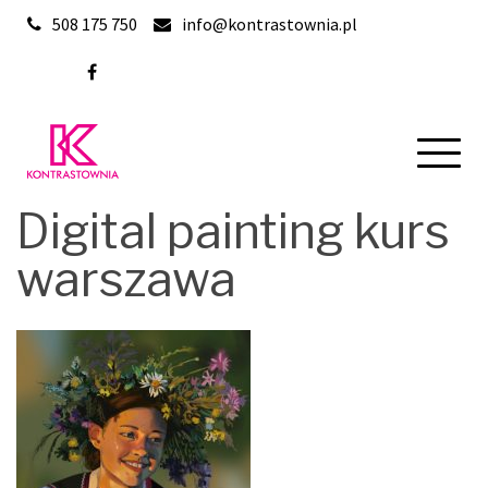
Skip
508 175 750
info@kontrastownia.pl
to
content
Digital painting kurs
warszawa