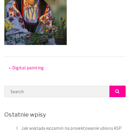
Post
Digital painting
navigation
Search
SEAR
Ostatnie wpisy
Jak wygląda egzamin na projektowanie ubioru ASP