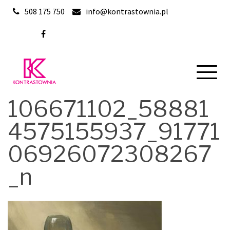
Skip
508 175 750
info@kontrastownia.pl
to
content
106671102_58881
4575155937_91771
06926072308267
_n