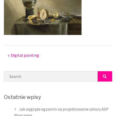
Post
Digital painting
navigation
Search
SEAR
Ostatnie wpisy
Jak wygląda egzamin na projektowanie ubioru ASP
Warszawa