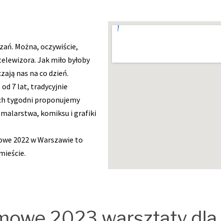
zań. Można, oczywiście,
telewizora. Jak miło byłoby
zają nas na co dzień.
d 7 lat, tradycyjnie
ch tygodni proponujemy
 malarstwa, komiksu i grafiki
imowe 2022 w Warszawie to
mieście.
imowe 2023 warsztaty dla 