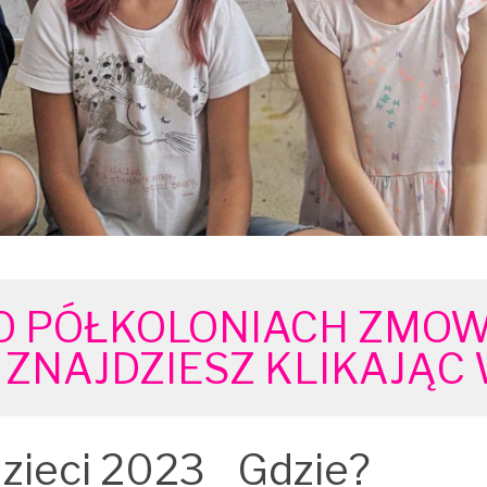
O PÓŁKOLONIACH ZMOW
ZNAJDZIESZ KLIKAJĄC 
dzieci 2023
Gdzie?