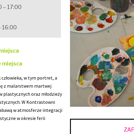
0 – 17:00
– 16:00
miejsca
 miejsca
 człowieka, w tym portret, a
ię z malarstwem martwej
w plastycznych oraz młodzieży
stycznych. W Kontrastowni
bawą w atmosferze integracji
tyczne w okresie ferii
ZAP