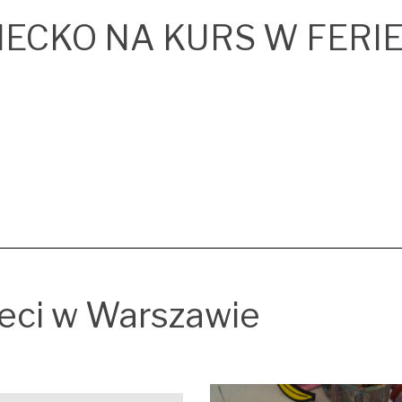
IECKO NA KURS W FERI
ieci w Warszawie
o