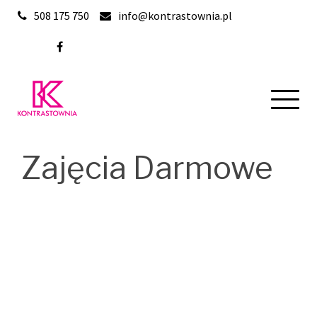
Skip
508 175 750
info@kontrastownia.pl
to
content
Zajęcia Darmowe